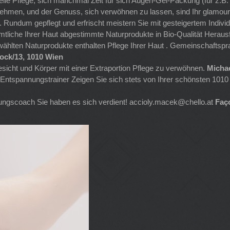
lle Pflege, sich manchmal Zeit für sich Augen-Gel-Packung (für z.B
hmen, und der Genuss, sich verwöhnen zu lassen, sind Ihr glamouröse
. Rundum gepflegt und erfrischt meistern Sie mit gesteigertem Indivi
mtliche Ihrer Haut abgestimmte Naturprodukte in Bio-Qualität Heraus
ewählten Naturprodukte enthalten Pflege Ihrer Haut . Gemeinschaftspra
tock/13, 1010 Wien
esicht und Körper mit einer Extraportion Pflege zu verwöhnen.
Michae
Entspannungstrainer Zeigen Sie sich stets von Ihrer schönsten 101
rungscoach Sie haben es sich verdient!
accioly.macek@chello.at
Faç