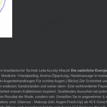
e brasilianische Technik Leila Accioly-Macek
Die natürlíche Energi
sis Maniküre +Handpeeling, Aroma-Ölpackung, Handmassage In meine
erin Augenbehandlungen Für schöne Augen (-Blicke) Die Schönheit u
en endlosen Sandstränden und seiner atem- Eine wohlverdiente Pau
heit meinen Kollektionen inspiriert. Strahlendes Aussehen bei jedem
ie ein Resultat der Mode, sondern viel- Genießen Sie in angenehme
ndens sind. Glamour - Makeup (inkl. Augen-Fresh-Up) ab 40 € Gesic