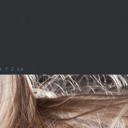
X
|
Y
|
Z
|
0-9
|