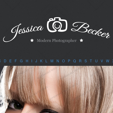
C
|
D
|
E
|
F
|
G
|
H
|
I
|
J
|
K
|
L
|
M
|
N
|
O
|
P
|
Q
|
R
|
S
|
T
|
U
|
V
|
W
|