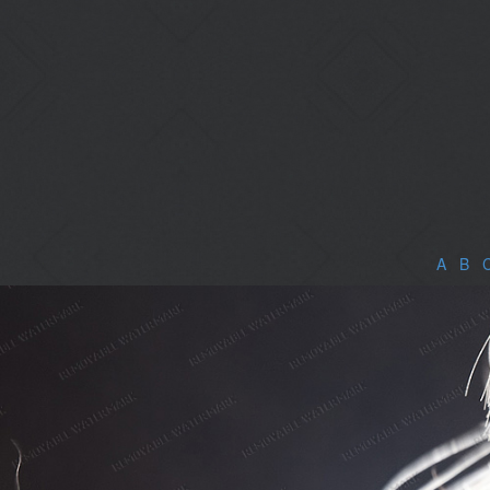
A
|
B
|