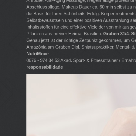
Ampulle, Anti-Aging Massage, Regelmäßige professione
Abschlusspflege, Makeup Dauer ca. 60 min selbst zu ne
die Basis für Ihren Schönheits-Erfolg. Körpertreatments
Selbstbewusstsein und einer positiven Ausstrahlung sä
Inhaltsstoffen für eine effektive Viele der von mir ausg
Pflanzen aus meiner Heimat Brasilien.
Graben 31/4. S
Genau jetzt ist der richtige Zeitpunkt gekommen, um G
Amazônia am Graben Dipl. Shiatsupraktiker, Mental- & 
NutriMove
0676 - 974 34 53 Akad. Sport- & Fitnesstrainer / Ernäh
responsabilidade