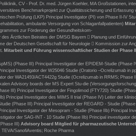
, Poliklinik, CV - Prof. Dr. med. Jürgen Koehler, MA Großstationen, in
iversitäres Benchmarkprojekt zur Qualitätssicherung und Erfassung 
nischen Prüfung (LKP) Principal Investigator (PI) von Phase II-IV Stu
 Rehabilitation, ambulante Versorgung von Schlaganfallpatienten)
Mita
rogrammes zur Förderung der Gesundheitskom-
er des Ärztlichen Beirates der DMSG Bayern  Planung und Einführu
e der Deutschen Gesellschaft für Neurologie  Kommission zur Ang
t.
Mitarbeit und Führung wissenschaftlicher Studien der Phase II
 spMS) (Phase III) Principal Investigator der EPIDEM-Studie (Phase 
Principal Investigator der W25046 Studie (Oratorio –Ocrelizumab in pp
gator der WA21493/ACT4422g Studie (Ocrelizumab in RRMS; Phase II
okalen Advisory boards der MS Expert Stu-die (Versorgungsforschung 
hase III) Principal Investigator der Fingolimod (FTY720) Studie (Phas
Ib) Principal Investigator des MIMS II trial (Phase IV) Leiter der kl
 Studie (Phase III) Principal Investigator der REGARD - Studie (Phase 
ncipal Investigator der Mesopram - Studie (Phase IIb) Principal Inve
vestigator der SAG-INT - 10 Studie (Phase IIb) Principal investigator
(Phase III)
Advisory board Mitglied für pharmazeutische Untern
no; TEVA/SanofiAventis; Roche Pharma