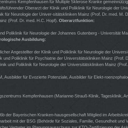
gszentrums Kempfenhausen für Multiple Sklerose Kranke gemeinnütz
sführender Oberarzt der Klinik und Poliklinik für Neurologie der Unive
inik für Neurologie der Univer-sitätskliniken Mainz (Prof. Dr. med. M. 
Mainz (Prof. Dr. med. H.C. Hopf).
Oberarztfunktion:
und Poliklinik für Neurologie der Johannes Gutenberg - Universität Ma
rologische Ausbildung:
her Angestellter der Klinik und Poliklinik für Neurologie der Universi
ik und Poliklinik für Psychiatrie der Universitätskliniken Mainz (Prof
inik und Poliklinik für Neurologie der Universitätskliniken Mainz (Pro
Ausbilder für Evozierte Potenziale, Ausbilder für Elekt-roenzephal
ngszentrums Kempfenhausen (Marianne-Strauß-Klinik, Tagesklinik, A
6b der Bayerischen Kranken-hausgesellschaft Mitglied im Arbeitskre
arbeit mit der BSG (Behörde für Soziales, Familie, Gesundheit un
cher Vertreter im Planungsausschuss zur KTQ-Zertifizierung der Askl