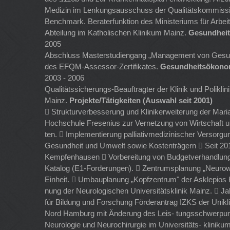
Medizin im Lenkungsausschuss der Qualitätskommission
Benchmark. Beraterfunktion des Ministeriums für Arbei
Abteilung im Katholischen Klinikum Mainz.
Gesundheit
2005
Abschluss Masterstudiengang „Management von Gesundhe
des EFQM-Assessor-Zertifikates.
Gesundheitsökonom
2003 - 2006
Qualitätssicherungs-Beauftragter der Klinik und Polikl
Mainz.
Projekte/Tätigkeiten (Auswahl seit 2001)
 Strukturverbesserung und Klinikerweiterung der Ma
Hochschule Fresenius zur Vernetzung von Wirtschaft 
ten.  Implementierung palliativmedizinischer Verso
Gesundheit und Umwelt sowie Kostenträgern  Seit 201
Kempfenhausen  Vorbereitung von Budgetverhandlungen
Katalog (E1-Forderungen).  Zentrumsplanung „Neurowis
Einheit.  Umbauplanung „Kopfzentrum" der Asklepios K
nung der Neurologischen Universitätsklinik Mainz.  J
für Bildung und Forschung Förderantrag IZKS der Unikli
Nord Hamburg mit Änderung des Leis- tungsschwerpunkte
Neurologie und Neurochirurgie im Universitäts- kliniku