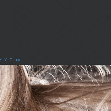
X
|
Y
|
Z
|
0-9
|