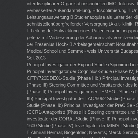
interdisziplinärer Organisationseinheiten IMC, Intensiv
verbesserter Außendarstel-lung, Erlösoptimierung  Un
Leistungsausweitung  Studienacquise als Leiter der kli
schnittstellenübergfreifender Versorgung (Akut- klinik,
 Leitung der Entwicklung eines Patientenschulungsp
petenz mit Verbesserung der Adhärenz als Vorsitzend
der Fresenius Hoch-  Arbeitsgemeinschaft Notaufnahm
Medical School und Semmel- weis Universität Budapes
Seit 2013
Principal Investigator der Expand Studie (Siponimod in
Principal Investigator der Cogniplus-Studie (Phase IV) 
CFTY720DDE01-Studie (Phase IIIb.) Principal Investi
(Phase III) Steering Committee und Vorsitzender des l
(Phase II) Principal Investigator der TEMSO - Studie (P
IIb) Principal Investigator der LAQ/5062 Studie (Phase I
Studie (Phase IIb) Principal Investigator der PreCISe -
(CCR1-Antagonist) (Phase II) Steering committee und Pri
investigator der CORAL Studie (Phase III) Principal in
1600 Studie (Phase IV) Investigator der MIMS I Studie 
 Almirall Hermal; BiogenIdec; Novartis; Merck Sero