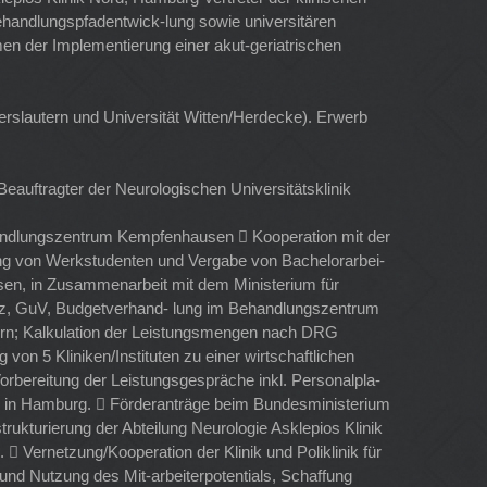
ehandlungspfadentwick-lung sowie universitären
en der Implementierung einer akut-geriatrischen
rslautern und Universität Witten/Herdecke). Erwerb
Beauftragter der Neurologischen Universitätsklinik
handlungszentrum Kempfenhausen  Kooperation mit der
ng von Werkstudenten und Vergabe von Bachelorarbei-
en, in Zusammenarbeit mit dem Ministerium für
lanz, GuV, Budgetverhand- lung im Behandlungszentrum
ern; Kalkulation der Leistungsmengen nach DRG
 5 Kliniken/Instituten zu einer wirtschaftlichen
rbereitung der Leistungsgespräche inkl. Personalpla-
rd in Hamburg.  Förderanträge beim Bundesministerium
rukturierung der Abteilung Neurologie Asklepios Klinik
 Vernetzung/Kooperation der Klinik und Poliklinik für
und Nutzung des Mit-arbeiterpotentials, Schaffung