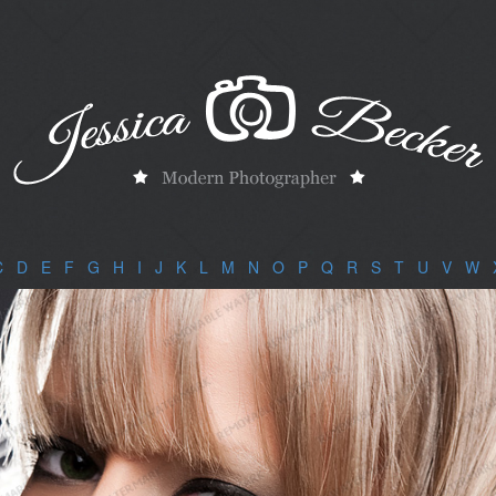
C
|
D
|
E
|
F
|
G
|
H
|
I
|
J
|
K
|
L
|
M
|
N
|
O
|
P
|
Q
|
R
|
S
|
T
|
U
|
V
|
W
|