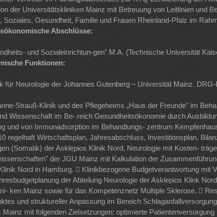
 der Universitätskliniken Mainz mit Betreuung von Leitlinien und B
t, Soziales, Gesundheit, Familie und Frauen Rheinland-Pfalz im Rahm
sökonomische Abschlüsse:
its- und Sozialeinrichtun-gen" M.A. (Technische Universität Kaise
ische Funktionen:
inik für Neurologie der Johannes Gutenberg – Universität Mainz. DRG-
rianne-Strauß-Klinik und des Pflegeheims „Haus der Freunde" im Be
und Wissenschaft im Be- reich Gesundheitsökonomie durch Ausbildu
rgung und von Immunadsorption im Behandlungs- zentrum Kempfenhaus
0 regelhaft Wirtschaftsplan, Jahresabschluss, Investitionsplan, Bi
 (Somatik) der Asklepios Klinik Nord, Neurologie mit Kosten- träg
senschaften" der JGU Mainz mit Kalkulation der Zusammenführung von
linik Nord in Hamburg.  Klinikbezogene Budgetverantwortung mit Vo
ahresbudgetplanung der Abteilung Neurologie der Asklepios Klink No
ni- ken Mainz sowie für das Kompetenznetz Multiple Sklerose.  Rest
s und struktureller Anpassung im Bereich Schlaganfallversorgung. 
m Mainz mit folgenden Zielsetzungen: optimierte Patientenversorgung 