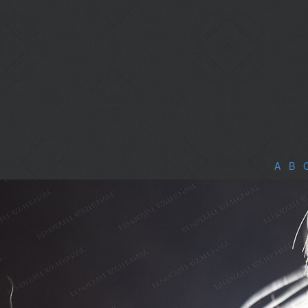
A
|
B
|