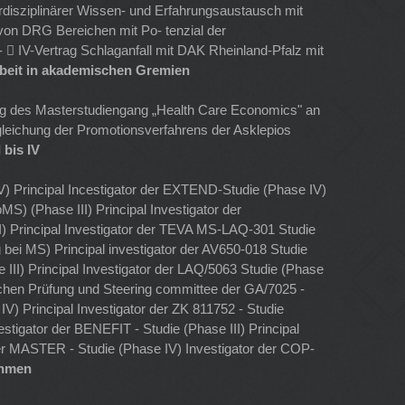
terdisziplinärer Wissen- und Erfahrungsaustausch mit
von DRG Bereichen mit Po- tenzial der
-  IV-Vertrag Schlaganfall mit DAK Rheinland-Pfalz mit
rbeit in akademischen Gremien
ng des Masterstudiengang „Health Care Economics" an
leichung der Promotionsverfahrens der Asklepios
 bis IV
IV) Principal Incestigator der EXTEND-Studie (Phase IV)
MS) (Phase III) Principal Investigator der
) Principal Investigator der TEVA MS-LAQ-301 Studie
bei MS) Principal investigator der AV650-018 Studie
e III) Principal Investigator der LAQ/5063 Studie (Phase
inischen Prüfung und Steering committee der GA/7025 -
IV) Principal Investigator der ZK 811752 - Studie
stigator der BENEFIT - Studie (Phase III) Principal
 der MASTER - Studie (Phase IV) Investigator der COP-
ehmen