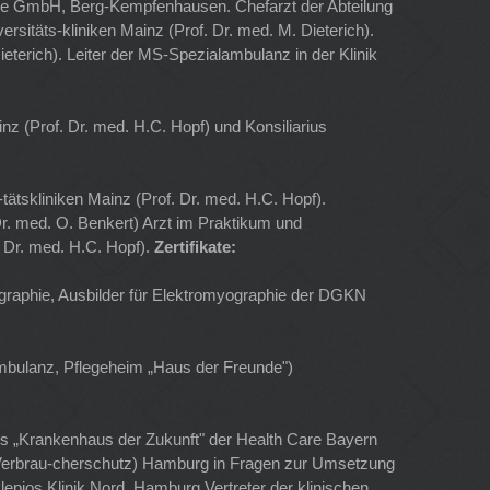
ige GmbH, Berg-Kempfenhausen. Chefarzt der Abteilung
rsitäts-kliniken Mainz (Prof. Dr. med. M. Dieterich).
Dieterich). Leiter der MS-Spezialambulanz in der Klinik
inz (Prof. Dr. med. H.C. Hopf) und Konsiliarius
-tätskliniken Mainz (Prof. Dr. med. H.C. Hopf).
. Dr. med. O. Benkert) Arzt im Praktikum und
f. Dr. med. H.C. Hopf).
Zertifikate:
ographie, Ausbilder für Elektromyographie der DGKN
mbulanz, Pflegeheim „Haus der Freunde")
is „Krankenhaus der Zukunft" der Health Care Bayern
d Verbrau-cherschutz) Hamburg in Fragen zur Umsetzung
epios Klinik Nord, Hamburg Vertreter der klinischen