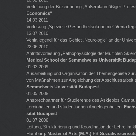
Verleihung der Bezeichnung „Außerplanmäßiger Profess
Economics"
14.03.2011
Vorlesung „Spezielle Gesundheitsökonomie"
Venia leg
13.07.2010
Venia legendi für das Gebiet „Neurologie" an der Univer
22.06.2010
Antrittsvorlesung „Pathophysiologie der Multiplen Skl
Medical School der Semmelweiss Universität Budap
01.03.2009
Ausarbeitung und Organisation der Themengebiete zur 
von Maßnahmen zur Angleichung der Abschlussarbeit an
Semmelweis Universität Budapest
01.09.2008
Ansprechpartner für Studierende des Asklepios Campus
Lerninhalten und studentischen Angelegenheiten.
Fachv
sität Budapest
01.07.2008
Leitung, Strukturierung und Koordination der Lehre im 
Hamburg.
Master of Arts (M.A.) FB Sozialwissensch