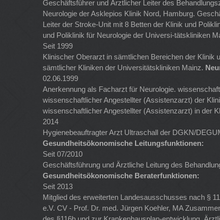
Geschäftsführer und Ärztlicher Leiter des Behandlun
Neurologie der Asklepios Klinik Nord, Hamburg. Geschäft
Leiter der Stroke-Unit mit 8 Betten der Klinik und Polikl
und Poliklinik für Neurologie der Universi-tätskliniken 
Seit 1999
Klinischer Oberarzt in sämtlichen Bereichen der Klinik 
sämtlicher Kliniken der Universitätskliniken Mainz.
Neu
02.06.1999
Anerkennung als Facharzt für Neurologie. wissenschaftlic
wissenschaftlicher Angestellter (Assistenzarzt) der Klin
wissenschaftlicher Angestellter (Assistenzarzt) in der Kl
2014
Hygienebeauftragter Arzt Ultraschall der DGKN/DEGUM, 
Gesundheitsökonomische Leitungsfunktionen:
Seit 07/2010
Geschäftsführung und Ärztliche Leitung des Behandlu
Gesundheitsökonomische Beraterfunktionen:
Seit 2013
Mitglied des erweiterten Landesausschusses nach § 11
e.V. CV - Prof. Dr. med. Jürgen Koehler, MA Zusammen
des §116b und zur Krankenhausplan-entwicklung. Ärztli