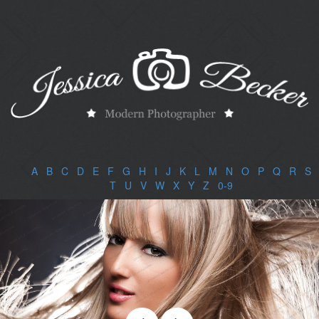
A
|
B
|
C
|
D
|
E
|
F
|
G
|
H
|
I
|
J
|
K
|
L
|
M
|
N
|
O
|
P
|
Q
|
R
|
S
|
T
|
U
|
V
|
W
|
X
|
Y
|
Z
|
0-9
|