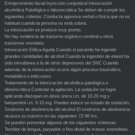
Enrojecimiento facial Inyección conjuntival Intoxicación
alcohólica Patológica o Idiosincrática Se deben de cumplir los
siguientes criterios: Conducta agresiva verbal o física que no es
habitual cuando la persona no está sobria.
La intoxicación se produce muy pronto.
No hay evidencia de trastorno orgánico cerebral u otros
trastornos mentales.
Intoxicación Etílica Aguda Cuando el paciente ha ingerido
grandes cantidades de alcohol Cuando la ingestión de etanol ha
sido simultánea a la de otros depresores del SNC Cuando
además de la intoxicación ocurre algún proceso traumático,
metabólico o infeccioso.
Tratamiento de la intoxicación alcohólica patológica o
idiosincrática Controlar la agitación. La sedación se logra
aplicando diazepan en dosis única i.m. de 10-20 mg y
haloperidol i.m. 5-10 mg. Pueden inducir un estado de sedación.
Síndrome de abstinencia del alcohol El síndrome de abstinencia
alcanza su máximo en las siguientes 72-96 hrs.
Se pueden presentar algunos de los siguientes síntomas:
Temblor de lengua, parpados o fino distal de manos extendidas.