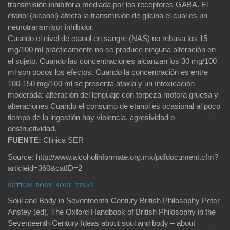
transmisión inhibitoria mediada por los receptores GABA. El
etanol (alcohol) afecta la transmisión de glicina el cual es un
neurotransmisor inhibidor.
Cuando el nivel de etanol en sangre (NAS) no rebasa los 15
mg/100 ml prácticamente no se produce ninguna alteración en
el sujeto. Cuando las concentraciones alcanzan los 30 mg/100
ml son pocos los efectos. Cuando la concentración es entre
100-150 mg/100 ml se presenta ataxia y un Intoxicación
moderada: alteración del lenguaje con torpeza motora gruesa y
alteraciones Cuando el consumo de etanol es ocasional al poco
tiempo de la ingestión hay violencia, agresividad o
destructividad.
FUENTE:
Clinica SER
Source: http://www.alcoholinformate.org.mx/pdfdocument.cfm?
articleid=360&catID=2
SUTTON_BODY_SOUL_FINAL
Soul and Body in Seventeenth-Century British Philosophy Peter
Anstey (ed), The Oxford Handbook of British Philosophy in the
Seventeenth Century Ideas about soul and body – about