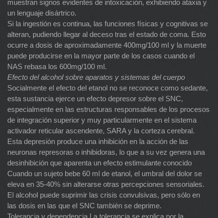
muestran signos evidentes de intoxicación, exhibiendo ataxia y
un lenguaje disártrico.
Si la ingestión es continua, las funciones físicas y cognitivas se
alteran, pudiendo llegar al deceso tras el estado de coma. Esto
ocurre a dosis de aproximadamente 400mg/100 ml y la muerte
puede producirse en la mayor parte de los casos cuando el
NAS rebasa los 600mg/100 ml.
Efecto del alcohol sobre aparatos y sistemas del cuerpo
Socialmente el efecto del etanol no se reconoce como sedante,
esta sustancia ejerce un efecto depresor sobre el SNC,
especialmente en las estructuras responsables de los procesos
de integración superior y muy particularmente en el sistema
activador reticular ascendente, SARA y la corteza cerebral.
Esta depresión produce una inhibición en la acción de las
neuronas represoras o inhibidoras, lo que a su vez genera una
desinhibición que aparenta un efecto estimulante conocido
Cuando un sujeto bebe 60 ml de etanol, el umbral del dolor se
eleva en 35-40% sin alterarse otras percepciones sensoriales.
El alcohol puede suprimir las crisis convulsivas, pero sólo en
las dosis en las que el SNC también se deprime.
Tolerancia y dependencia La tolerancia se explica por la