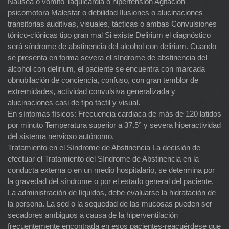
Náusea o vómito Taquicardia o hipertensión Agitación
psicomotora Malestar o debilidad Ilusiones o alucinaciones
transitorias auditivas, visuales, tácticas o ambas Convulsiones
tónico-clónicas tipo gran mal Si existe Delirium el diagnóstico
será síndrome de abstinencia del alcohol con delirium. Cuando
se presenta en forma severa el síndrome de abstinencia del
alcohol con delirium, el paciente se encuentra con marcada
obnubilación de conciencia, confuso, con gran temblor de
extremidades, actividad convulsiva generalizada y
alucinaciones casi de tipo táctil y visual.
En síntomas físicos: Frecuencia cardiaca de más de 120 latidos
por minuto Temperatura superior a 37.5° y severa hiperactividad
del sistema nervioso autónomo.
Tratamiento en el Síndrome de Abstinencia La decisión de
efectuar el Tratamiento del Síndrome de Abstinencia en la
conducta externa o en un medio hospitalario, se determina por
la gravedad del síndrome o por el estado general del paciente.
La administración de líquidos, debe evaluarse la hidratación de
la persona. La sed o la sequedad de las mucosas pueden ser
secadores ambiguos a causa de la hiperventilación
frecuentemente encontrada en esos pacientes-reacuérdese que