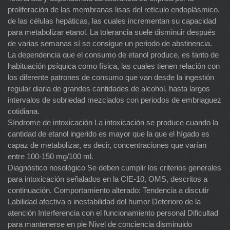
proliferación de las membranas lisas del retículo endoplásmico,
de las células hepáticas, las cuales incrementan su capacidad
para metabolizar etanol. La tolerancia suele disminuir después
de varias semanas sí se consigue un periodo de abstinencia.
La dependencia que el consumo de etanol produce, es tanto de
habituación psíquica como física, las cuales tienen relación con
los diferente patrones de consumo que van desde la ingestión
regular diaria de grandes cantidades de alcohol, hasta largos
intervalos de sobriedad mezclados con periodos de embriaguez
cotidiana.
Síndrome de intoxicación La intoxicación se produce cuando la
cantidad de etanol ingerido es mayor que la que el hígado es
capaz de metabolizar, es decir, concentraciones que varían
entre 100-150 mg/100 ml.
Diagnóstico nosológico Se deben cumplir los criterios generales
para intoxicación señalados en la CIE-10, OMS, descritos a
continuación. Comportamiento alterado: Tendencia a discutir
Labilidad afectiva o inestabilidad del humor Deterioro de la
atención Interferencia con el funcionamiento personal Dificultad
para mantenerse en pie Nivel de conciencia disminuido