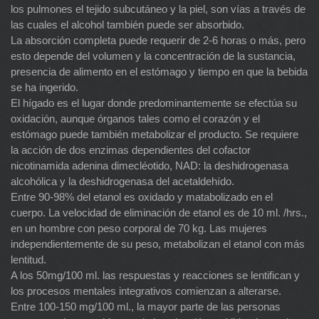
los pulmones el tejido subcutáneo y la piel, son vías a través de
las cuales el alcohol también puede ser absorbido.
La absorción completa puede requerir de 2-6 horas o más, pero
esto depende del volumen y la concentración de la sustancia,
presencia de alimento en el estómago y tiempo en que la bebida
se ha ingerido.
El hígado es el lugar donde predominantemente se efectúa su
oxidación, aunque órganos tales como el corazón y el
estómago puede también metabolizar el producto. Se requiere
la acción de dos enzimas dependientes del cofactor
nicotinamida adenina dimecléotido, NAD: la deshidrogenasa
alcohólica y la deshidrogenasa del acetaldehído.
Entre 90-98% del etanol es oxidado y matabolizado en el
cuerpo. La velocidad de eliminación de etanol es de 10 ml. /hrs.,
en un hombre con peso corporal de 70 kg. Las mujeres
independientemente de su peso, metabolizan el etanol con más
lentitud.
A los 50mg/100 ml. las respuestas y reacciones se lentifican y
los procesos mentales integrativos comienzan a alterarse.
Entre 100-150 mg/100 ml., la mayor parte de las personas