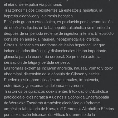
el etanol se expulsa vía pulmonar.
Trastornos físicos coexistentes La esteatosis hepática, la
hepatitis alcohólica y la cirrosis hepática.
El hígado graso o esteatósico, es producido por la acumulación
de depósitos lípidos en la La hepatitis alcohólica se manifiesta
después de un periodo reciente de ingestión intensa. El episodio
consiste en anorexia, náusea, hepatomegalia e ictericia.
Cirrosis Hepática es una forma de lesión hepatocelular que
induce estados fibróticos y disfuncionales de tan importante
glándula para la economía corporal. Se presenta astenia,
sensación de fatiga y pérdida de peso.
Las formas extremas incluyen anorexia, náusea, vómito y dolor
abdominal, distensión de la cápsula de Glisson y ascitis.
Pueden existir anormalidades menstruales, impotencia,
esterilidad y ginecomastia dolorosa en varones.
Trastornos psiquiátricos coexistentes Intoxicación Alcohólica
patológica o idiosincrática Alucinosis alcohólica Encefalopatía
de Wernicke Trastorno Amnésico alcohólico o síndrome
amnésico-fabulatorio de Korsakoff Demencia Alcohólica Efectos
por intoxicación Intoxicación Etílica. Incremento de la