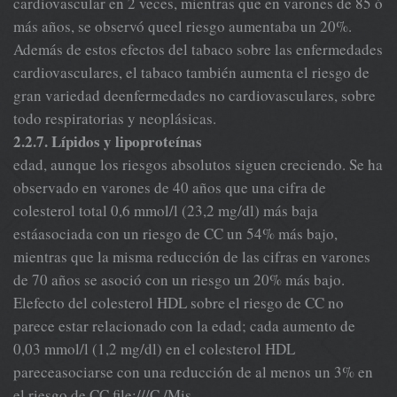
cardiovascular en 2 veces, mientras que en varones de 85 ó
más años, se observó queel riesgo aumentaba un 20%.
Además de estos efectos del tabaco sobre las enfermedades
cardiovasculares, el tabaco también aumenta el riesgo de
gran variedad deenfermedades no cardiovasculares, sobre
todo respiratorias y neoplásicas.
2.2.7. Lípidos y lipoproteínas
edad, aunque los riesgos absolutos siguen creciendo. Se ha
observado en varones de 40 años que una cifra de
colesterol total 0,6 mmol/l (23,2 mg/dl) más baja
estáasociada con un riesgo de CC un 54% más bajo,
mientras que la misma reducción de las cifras en varones
de 70 años se asoció con un riesgo un 20% más bajo.
Elefecto del colesterol HDL sobre el riesgo de CC no
parece estar relacionado con la edad; cada aumento de
0,03 mmol/l (1,2 mg/dl) en el colesterol HDL
pareceasociarse con una reducción de al menos un 3% en
el riesgo de CC file:///C /Mis