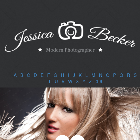
A
|
B
|
C
|
D
|
E
|
F
|
G
|
H
|
I
|
J
|
K
|
L
|
M
|
N
|
O
|
P
|
Q
|
R
|
S
|
T
|
U
|
V
|
W
|
X
|
Y
|
Z
|
0-9
|