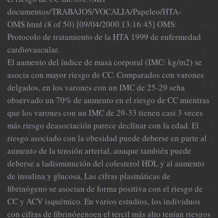
documentos/TRABAJOS/VOCALIA/Papeleo/HTA-
OMS.html (8 of 50) [09/04/2000 13:16:45] OMS:
Protocolo de tratamiento de la HTA 1999 de enfermedad
cardiovascular.
El aumento del índice de masa corporal (IMC: kg/m2) se
asocia con mayor riesgo de CC. Comparados con varones
delgados, en los varones con un IMC de 25-29 seha
observado un 70% de aumento en el riesgo de CC mientras
que los varones con un IMC de 29-33 tienen casi 3 veces
más riesgo deasociación parece declinar con la edad. El
riesgo asociado con la obesidad puede deberse en parte al
aumento de la tensión arterial, aunque también puede
deberse a ladisminución del colesterol HDL y al aumento
de insulina y glucosa, Las cifras plasmáticas de
fibrinógeno se asocian de forma positiva con el riesgo de
CC y ACV isquémico. En varios estudios, los individuos
con cifras de fibrinógenoen el tercil más alto tenían riesgos